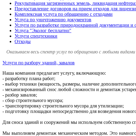
Рекультивация загрязненных земель, ликвидация нефтера
Предоставление договоров на прием отходов для лиценз
Комплексная услуга по обращению с отходами
Услуга по уничтожению документов
Услуги по разработке природоохранной документации и 
Услуга "Эколог бесплатно"
Услуги спецтехники
Отходы
Оказываем весь спектр услуг по обращению с любыми видами
Услуги по разбору зданий, завалов
Наша компания предлагает услугу, включающую:
- разработку плана работ;
- выбор техники (мощность, размеры, наличие дополнительного
- механизированный снос любой сложности и демонтаж устар
- разбор завалов;
- сбор строительного мусора;
- транспортировку строительного мусора для утилизации;
- подготовку площадки непосредственно для возведения нового
Для сноса зданий и сооружений мы используем собственную с
Мы выполняем демонтаж механическим методом. Это намного у