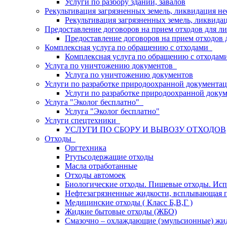
Услуги по разбору зданий, завалов
Рекультивация загрязненных земель, ликвидация 
Рекультивация загрязненных земель, ликвида
Предоставление договоров на прием отходов для л
Предоставление договоров на прием отходов 
Комплексная услуга по обращению с отходами
Комплексная услуга по обращению с отходам
Услуга по уничтожению документов
Услуга по уничтожению документов
Услуги по разработке природоохранной документа
Услуги по разработке природоохранной докум
Услуга "Эколог бесплатно"
Услуга "Эколог бесплатно"
Услуги спецтехники
УСЛУГИ ПО СБОРУ И ВЫВОЗУ ОТХОДОВ
Отходы
Оргтехника
Ртутьсодержащие отходы
Масла отработанные
Отходы автомоек
Биологические отходы. Пищевые отходы. Исп
Нефтезагрязненные жидкости, всплывающая п
Медицинские отходы ( Класс Б,В,Г )
Жидкие бытовые отходы (ЖБО)
Смазочно – охлаждающие (эмульсионные) жи