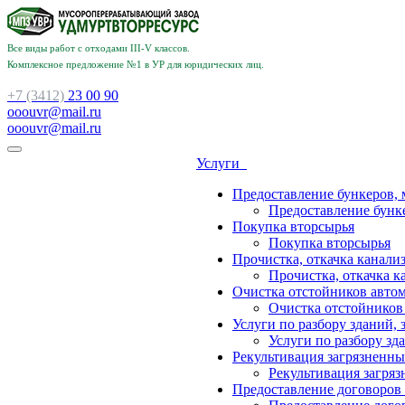
Все виды работ с отходами III-V классов.
Комплексное предложение №1 в УР для юридических лиц.
+7 (3412)
23 00 90
ooouvr@mail.ru
ooouvr@mail.ru
Услуги
Предоставление бункеров, 
Предоставление бунке
Покупка вторсырья
Покупка вторсырья
Прочистка, откачка канализ
Прочистка, откачка к
Очистка отстойников авто
Очистка отстойников
Услуги по разбору зданий, 
Услуги по разбору зд
Рекультивация загрязненны
Рекультивация загряз
Предоставление договоров 