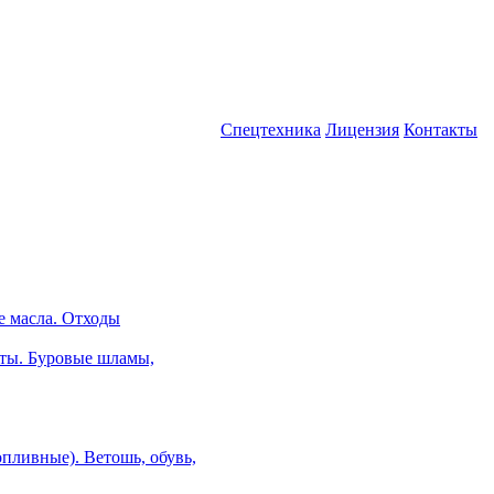
Спецтехника
Лицензия
Контакты
е масла. Отходы
ты. Буровые шламы,
пливные). Ветошь, обувь,