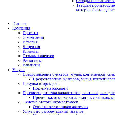
Отходы гальваническ
Твердые производств
материал(размещение
Главная
Компания
Проекты
О компании
История
Лицензия
Клиенты
Отзывы клиентов
Реквизиты
Вакансии
Услуги
Предоставление бункеров, мульд, контейнеров, сп
Предоставление бункеров, мульд, контейнеров
Покупка вторсырья
Покупка вторсырья
Прочистка, откачка канализации, септиков, колодц
Прочистка, откачка канализации, септиков, к
Очистка отстойников автомоек
Очистка отстойников автомоек
Услуги по разбору зданий, завалов