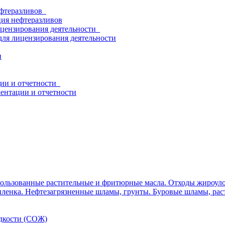
нефтеразливов
ция нефтеразливов
ицензирования деятельности
для лицензирования деятельности
и
ции и отчетности
ентации и отчетности
ользованные растительные и фритюрные масла. Отходы жироуло
ленка. Нефтезагрязненные шламы, грунты. Буровые шламы, рас
дкости (СОЖ)