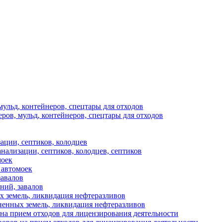
мульд, контейнеров, спецтары для отходов
ров, мульд, контейнеров, спецтары для отходов
ации, септиков, колодцев
анализации, септиков, колодцев, септиков
моек
 автомоек
завалов
аний, завалов
х земель, ликвидация нефтеразливов
ненных земель, ликвидация нефтеразливов
на прием отходов для лицензирования деятельности