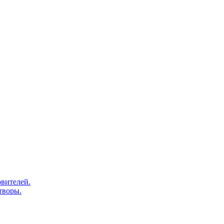
вителей.
творы.