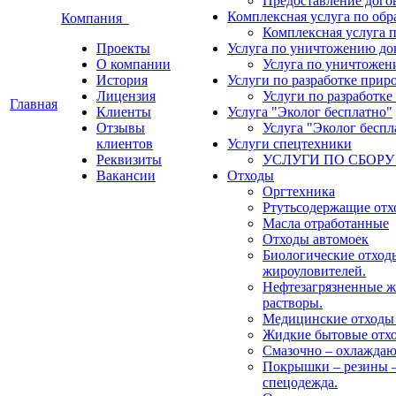
Предоставление догов
Комплексная услуга по об
Компания
Комплексная услуга 
Проекты
Услуга по уничтожению до
О компании
Услуга по уничтожен
История
Услуги по разработке прир
Лицензия
Услуги по разработк
Главная
Клиенты
Услуга "Эколог бесплатно"
Отзывы
Услуга "Эколог беспл
клиентов
Услуги спецтехники
Реквизиты
УСЛУГИ ПО СБОРУ
Вакансии
Отходы
Оргтехника
Ртутьсодержащие от
Масла отработанные
Отходы автомоек
Биологические отход
жироуловителей.
Нефтезагрязненные ж
растворы.
Медицинские отходы (
Жидкие бытовые отх
Смазочно – охлажда
Покрышки – резины –
спецодежда.