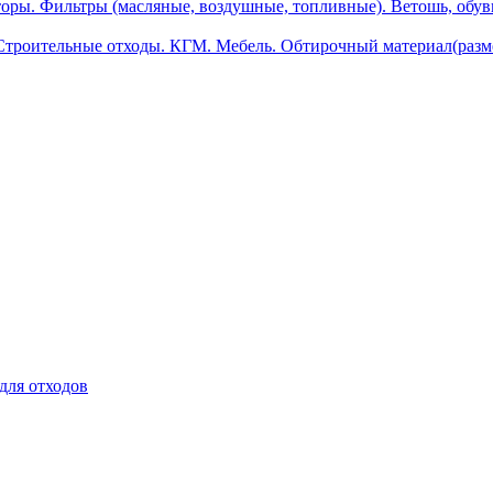
ры. Фильтры (масляные, воздушные, топливные). Ветошь, обувь
.Строительные отходы. КГМ. Мебель. Обтирочный материал(разм
для отходов