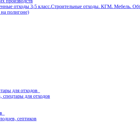
их производств
енные отходы 3-5 класс.Строительные отходы. КГМ. Мебель. О
 на полигоне)
ецтары для отходов
, спецтары для отходов
ев
олодцев, септиков