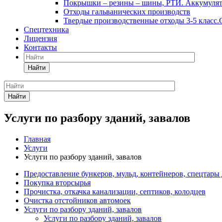
Покрышки – резины – шины, РТИ. Аккумулято
Отходы гальванических производств
Твердые производственные отходы 3-5 класс
Спецтехника
Лицензия
Контакты
Найти
Найти
Услуги по разбору зданий, завалов
Главная
Услуги
Услуги по разбору зданий, завалов
Предоставление бункеров, мульд, контейнеров, спецтары 
Покупка вторсырья
Прочистка, откачка канализации, септиков, колодцев
Очистка отстойников автомоек
Услуги по разбору зданий, завалов
Услуги по разбору зданий, завалов