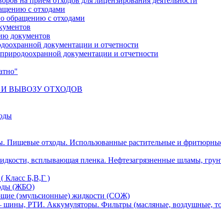
оров на прием отходов для лицензирования деятельности
ращению с отходами
по обращению с отходами
кументов
ию документов
одоохранной документации и отчетности
е природоохранной документации и отчетности
атно"
 И ВЫВОЗУ ОТХОДОВ
ходы
ы. Пищевые отходы. Использованные растительные и фритюрны
идкости, всплывающая пленка. Нефтезагрязненные шламы, грун
 Класс Б,В,Г )
оды (ЖБО)
ющие (эмульсионные) жидкости (СОЖ)
 шины, РТИ. Аккумуляторы. Фильтры (масляные, воздушные, то